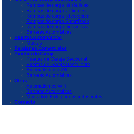
Rampas de carga hidráulicas
Rampas de carga verticales
Rampas de carga telescopica
Rampas de carga SmartDock
Rampas de carga mecánicas
Barreras Automáticas
Puertas Automáticas
Marcas
Persianas Comerciales
Puertas de Garaje
Puertas de Garaje Seccional
Puertas de Garaje Basculante
Automatización Wifi
Barreras Automáticas
Otros
Automatismos Wifi
Barreras Automaticas
Marcado CE de puertas industriales
Contacto