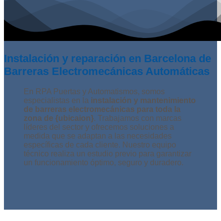
Instalación y reparación en Barcelona de
Barreras Electromecánicas Automáticas
En RPA Puertas y Automatismos, somos
especialistas en la
instalación y mantenimiento
de barreras electromecánicas para toda la
zona de {ubicaion}
. Trabajamos con marcas
líderes del sector y ofrecemos soluciones a
medida que se adaptan a las necesidades
específicas de cada cliente. Nuestro equipo
técnico realiza un estudio previo para garantizar
un funcionamiento óptimo, seguro y duradero.