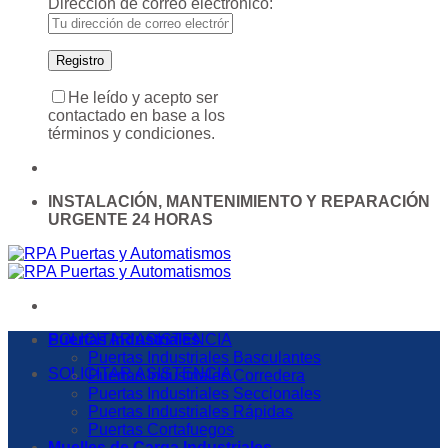
Dirección de correo electrónico:
He leído y acepto ser
contactado en base a los
términos y condiciones.
INSTALACIÓN, MANTENIMIENTO Y REPARACIÓN
URGENTE 24 HORAS
SOLICITAR ASISTENCIA
Puertas Industriales
Puertas Industriales Basculantes
SOLICITAR ASISTENCIA
Puertas Industriales Corredera
Puertas Industriales Seccionales
Puertas Industriales Rápidas
Puertas Cortafuegos
Muelles de Carga Industriales