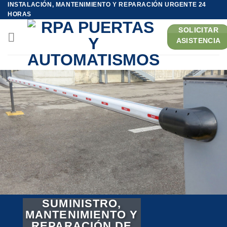
INSTALACIÓN, MANTENIMIENTO Y REPARACIÓN URGENTE 24
Saltar
HORAS
al
SOLICITAR
contenido
ASISTENCIA
SUMINISTRO,
MANTENIMIENTO Y
REPARACIÓN DE