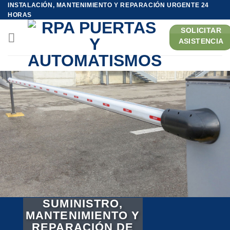
Saltar
INSTALACIÓN, MANTENIMIENTO Y REPARACIÓN URGENTE 24
HORAS
al
contenido
SOLICITAR
ASISTENCIA
SUMINISTRO,
MANTENIMIENTO Y
REPARACIÓN DE