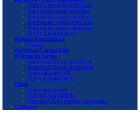
Rampas de carga hidráulicas
Rampas de carga verticales
Rampas de carga telescopica
Rampas de carga SmartDock
Rampas de carga mecánicas
Barreras Automáticas
Puertas Automáticas
Marcas
Persianas Comerciales
Puertas de Garaje
Puertas de Garaje Seccional
Puertas de Garaje Basculante
Automatización Wifi
Barreras Automáticas
Otros
Automatismos Wifi
Barreras Automaticas
Marcado CE de puertas industriales
Contacto