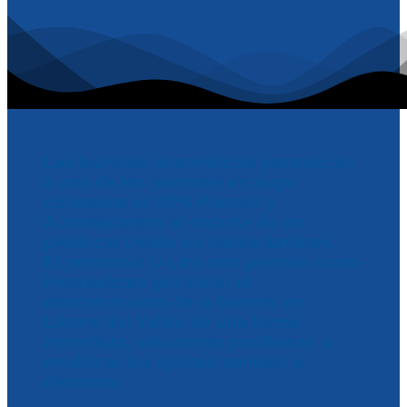
Las barreras automáticas pertenecen
a uno de los sectores en auge
constante en RPA Puertas y
Automatismos al tratarse de un
producto usado en varios ámbitos.
El protocolo U-Link nos permite como
instaladores gestionar el
mantenimiento de la barrera en
Llinars del Vallès de una forma
inmediata, solucionar problemas o
modificar los ajustes también a
distancia.