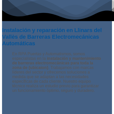
Instalación y reparación en Llinars del
Vallès de Barreras Electromecánicas
Automáticas
En RPA Puertas y Automatismos, somos
especialistas en la
instalación y mantenimiento
de barreras electromecánicas para toda la
zona de {ubicaion}
. Trabajamos con marcas
líderes del sector y ofrecemos soluciones a
medida que se adaptan a las necesidades
específicas de cada cliente. Nuestro equipo
técnico realiza un estudio previo para garantizar
un funcionamiento óptimo, seguro y duradero.