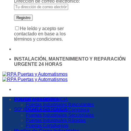
Dirección de correo electrónico:
He leído y acepto ser
contactado en base a los
términos y condiciones.
INSTALACIÓN, MANTENIMIENTO Y REPARACIÓN
URGENTE 24 HORAS
SOLICITAR ASISTENCIA
Puertas Industriales
Puertas Industriales Basculantes
SOLICITAR ASISTENCIA
Puertas Industriales Corredera
Puertas Industriales Seccionales
Puertas Industriales Rápidas
Puertas Cortafuegos
Muelles de Carga Industriales