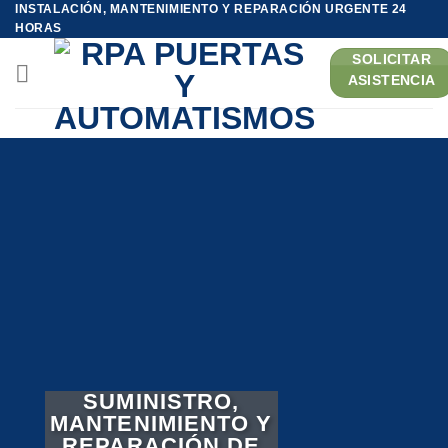
INSTALACIÓN, MANTENIMIENTO Y REPARACIÓN URGENTE 24
Saltar
HORAS
al
SOLICITAR
contenido
ASISTENCIA
SUMINISTRO,
MANTENIMIENTO Y
REPARACIÓN DE