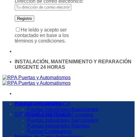
Dirección de correo electrónico:
He leído y acepto ser
contactado en base a los
términos y condiciones.
INSTALACIÓN, MANTENIMIENTO Y REPARACIÓN
URGENTE 24 HORAS
SOLICITAR ASISTENCIA
Puertas Industriales
Puertas Industriales Basculantes
SOLICITAR ASISTENCIA
Puertas Industriales Corredera
Puertas Industriales Seccionales
Puertas Industriales Rápidas
Puertas Cortafuegos
Muelles de Carga Industriales