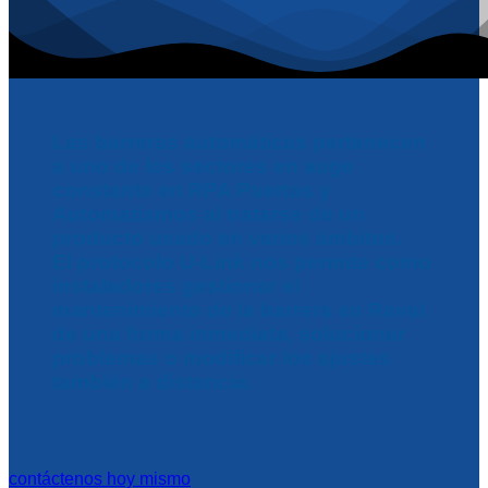
Las barreras automáticas pertenecen
a uno de los sectores en auge
constante en RPA Puertas y
Automatismos al tratarse de un
producto usado en varios ámbitos.
El protocolo U-Link nos permite como
instaladores gestionar el
mantenimiento de la barrera en Raval
de una forma inmediata, solucionar
problemas o modificar los ajustes
también a distancia.
contáctenos hoy mismo