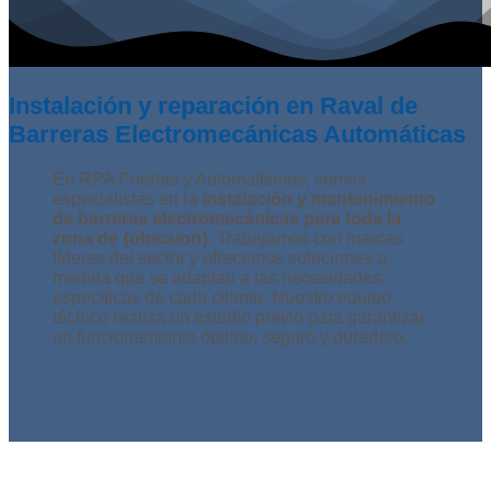
Instalación y reparación en Raval de
Barreras Electromecánicas Automáticas
En RPA Puertas y Automatismos, somos
especialistas en la
instalación y mantenimiento
de barreras electromecánicas para toda la
zona de {ubicaion}
. Trabajamos con marcas
líderes del sector y ofrecemos soluciones a
medida que se adaptan a las necesidades
específicas de cada cliente. Nuestro equipo
técnico realiza un estudio previo para garantizar
un funcionamiento óptimo, seguro y duradero.