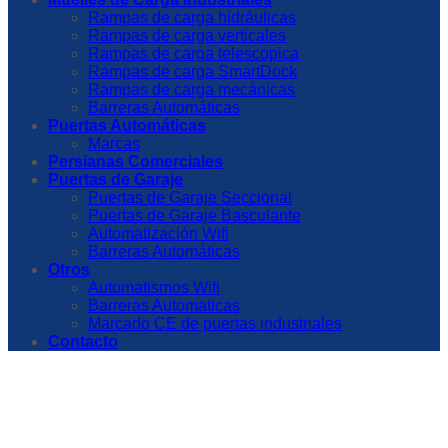
Rampas de carga hidráulicas
Rampas de carga verticales
Rampas de carga telescopica
Rampas de carga SmartDock
Rampas de carga mecánicas
Barreras Automáticas
Puertas Automáticas
Marcas
Persianas Comerciales
Puertas de Garaje
Puertas de Garaje Seccional
Puertas de Garaje Basculante
Automatización Wifi
Barreras Automáticas
Otros
Automatismos Wifi
Barreras Automaticas
Marcado CE de puertas industriales
Contacto