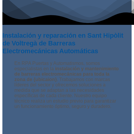
Instalación y reparación en Sant Hipòlit
de Voltregà de Barreras
Electromecánicas Automáticas
En RPA Puertas y Automatismos, somos
especialistas en la
instalación y mantenimiento
de barreras electromecánicas para toda la
zona de {ubicaion}
. Trabajamos con marcas
líderes del sector y ofrecemos soluciones a
medida que se adaptan a las necesidades
específicas de cada cliente. Nuestro equipo
técnico realiza un estudio previo para garantizar
un funcionamiento óptimo, seguro y duradero.