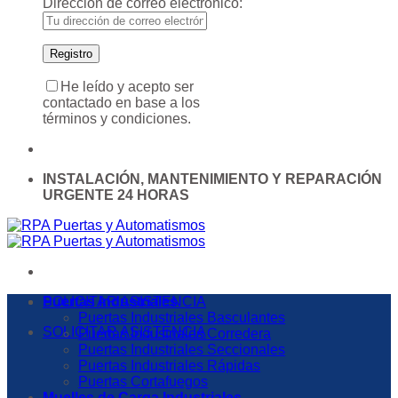
Dirección de correo electrónico:
He leído y acepto ser
contactado en base a los
términos y condiciones.
INSTALACIÓN, MANTENIMIENTO Y REPARACIÓN
URGENTE 24 HORAS
SOLICITAR ASISTENCIA
Puertas Industriales
Puertas Industriales Basculantes
SOLICITAR ASISTENCIA
Puertas Industriales Corredera
Puertas Industriales Seccionales
Puertas Industriales Rápidas
Puertas Cortafuegos
Muelles de Carga Industriales