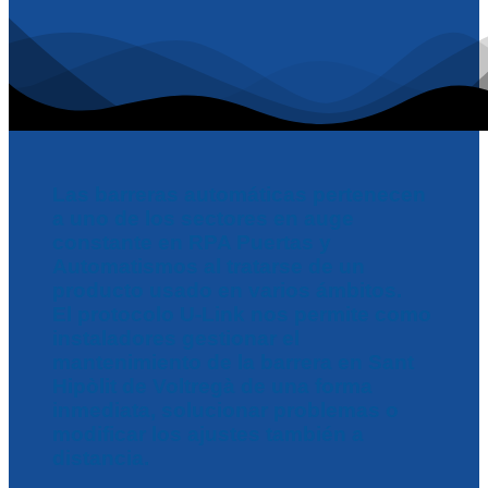
Las barreras automáticas pertenecen
a uno de los sectores en auge
constante en RPA Puertas y
Automatismos al tratarse de un
producto usado en varios ámbitos.
El protocolo U-Link nos permite como
instaladores gestionar el
mantenimiento de la barrera en Sant
Hipòlit de Voltregà de una forma
inmediata, solucionar problemas o
modificar los ajustes también a
distancia.