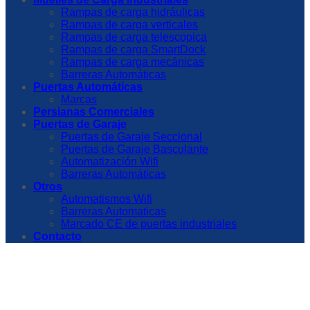
Rampas de carga hidráulicas
Rampas de carga verticales
Rampas de carga telescopica
Rampas de carga SmartDock
Rampas de carga mecánicas
Barreras Automáticas
Puertas Automáticas
Marcas
Persianas Comerciales
Puertas de Garaje
Puertas de Garaje Seccional
Puertas de Garaje Basculante
Automatización Wifi
Barreras Automáticas
Otros
Automatismos Wifi
Barreras Automaticas
Marcado CE de puertas industriales
Contacto