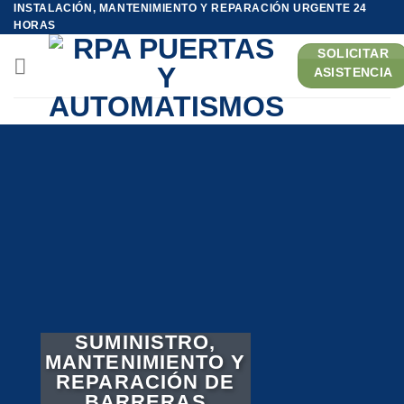
INSTALACIÓN, MANTENIMIENTO Y REPARACIÓN URGENTE 24
Saltar
HORAS
al
SOLICITAR
contenido
ASISTENCIA
SUMINISTRO,
MANTENIMIENTO Y
REPARACIÓN DE
BARRERAS