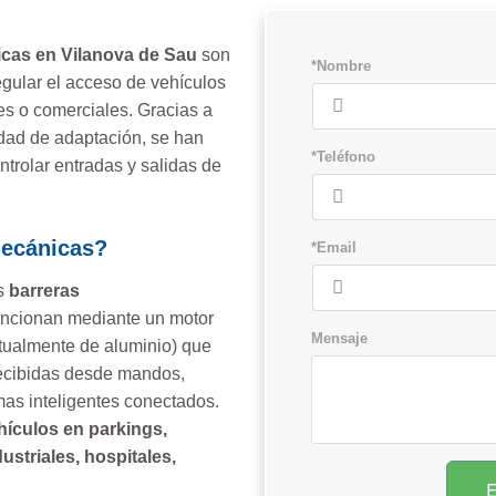
icas en Vilanova de Sau
son
*Nombre
gular el acceso de vehículos
les o comerciales. Gracias a
idad de adaptación, se han
*Teléfono
ntrolar entradas y salidas de
mecánicas?
*Email
as
barreras
ncionan mediante un motor
Mensaje
itualmente de aluminio) que
recibidas desde mandos,
emas inteligentes conectados.
hículos en parkings,
striales, hospitales,