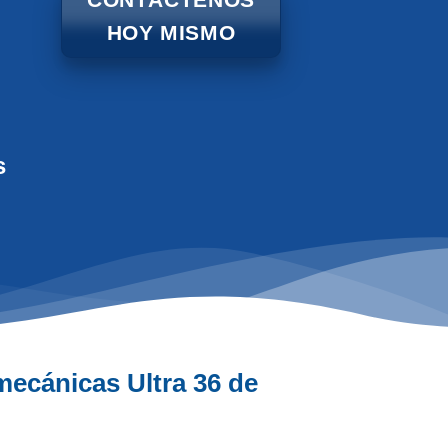
HOY MISMO
s
mecánicas Ultra 36 de