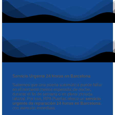
Servicio Urgente 24 Horas en Barcelona
Sabemos que una puerta automática puede fallar
en el momento menos esperado: de noche,
durante el fin de semana o en plena jornada
laboral. Por eso, RPA Puertas ofrece un
servicio
urgente de reparación 24 horas en Barcelona
,
con atención inmediata.