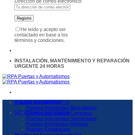
Dirección de correo electrónico:
He leído y acepto ser
contactado en base a los
términos y condiciones.
INSTALACIÓN, MANTENIMIENTO Y REPARACIÓN
URGENTE 24 HORAS
SOLICITAR ASISTENCIA
Puertas Industriales
Puertas Industriales Basculantes
SOLICITAR ASISTENCIA
Puertas Industriales Corredera
Puertas Industriales Seccionales
Puertas Industriales Rápidas
Puertas Cortafuegos
Muelles de Carga Industriales