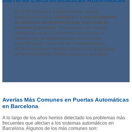
En RPA Puertas y Automatismos, somos
especialistas en la
instalación y mantenimiento
de barreras electromecánicas para toda la
zona de {ubicaion}
. Trabajamos con marcas
líderes del sector y ofrecemos soluciones a
medida que se adaptan a las necesidades
específicas de cada cliente. Nuestro equipo
técnico realiza un estudio previo para garantizar
un funcionamiento óptimo, seguro y duradero.
Averías Más Comunes en Puertas Automáticas
en Barcelona
A lo largo de los años hemos detectado los problemas más
frecuentes que afectan a los sistemas automáticos en
Barcelona. Algunos de los más comunes son: