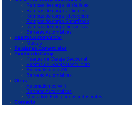
Rampas de carga hidráulicas
Rampas de carga verticales
Rampas de carga telescopica
Rampas de carga SmartDock
Rampas de carga mecánicas
Barreras Automáticas
Puertas Automáticas
Marcas
Persianas Comerciales
Puertas de Garaje
Puertas de Garaje Seccional
Puertas de Garaje Basculante
Automatización Wifi
Barreras Automáticas
Otros
Automatismos Wifi
Barreras Automaticas
Marcado CE de puertas industriales
Contacto