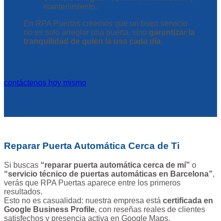
mantenimiento.
En RPA Puertas creemos que un buen servicio
no es solo arreglar una puerta, sino
garantizar la
tranquilidad de quien la usa cada día
.
contáctenos hoy mismo
Reparar Puerta Automática Cerca de Ti
Si buscas
“reparar puerta automática cerca de mí”
o
“servicio técnico de puertas automáticas en Barcelona”
,
verás que RPA Puertas aparece entre los primeros
resultados.
Esto no es casualidad: nuestra empresa está
certificada en
Google Business Profile
, con reseñas reales de clientes
satisfechos y presencia activa en Google Maps.