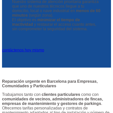
Nuestro sistema de atención prioritaria garantiza
que uno de nuestros técnicos llegue a tu
domicilio, local o nave industrial en
menos de 60
minutos
(según zona).
El objetivo es
minimizar el tiempo de
inactividad
y restaurar el acceso cuanto antes,
sin comprometer la seguridad del sistema.
contáctenos hoy mismo
Reparación urgente en Barcelona para Empresas,
Comunidades y Particulares
Trabajamos tanto con
clientes particulares
como con
comunidades de vecinos, administradores de fincas,
empresas de mantenimiento y gestores de parkings
.
Ofrecemos tarifas personalizadas y contratos de
mantenimiento adaptados al tipo de instalación y número de