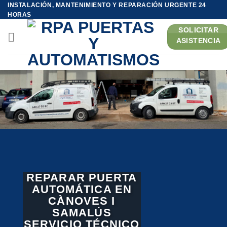
Saltar
INSTALACIÓN, MANTENIMIENTO Y REPARACIÓN URGENTE 24
HORAS
al
contenido
SOLICITAR
ASISTENCIA
REPARAR PUERTA
AUTOMÁTICA EN
CÀNOVES I
SAMALÚS
SERVICIO TÉCNICO