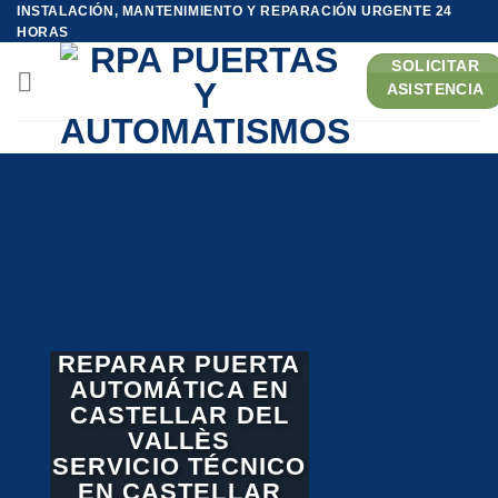
Saltar
INSTALACIÓN, MANTENIMIENTO Y REPARACIÓN URGENTE 24
HORAS
al
contenido
SOLICITAR
ASISTENCIA
REPARAR PUERTA
AUTOMÁTICA EN
CASTELLAR DEL
VALLÈS
SERVICIO TÉCNICO
EN CASTELLAR