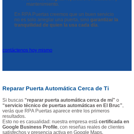
mantenimiento.
En RPA Puertas creemos que un buen servicio
no es solo arreglar una puerta, sino
garantizar la
tranquilidad de quien la usa cada día
.
contáctenos hoy mismo
Reparar Puerta Automática Cerca de Ti
Si buscas
“reparar puerta automática cerca de mí”
o
“servicio técnico de puertas automáticas en El Bruc”
,
verás que RPA Puertas aparece entre los primeros
resultados.
Esto no es casualidad: nuestra empresa está
certificada en
Google Business Profile
, con reseñas reales de clientes
satisfechos y presencia activa en Google Maps.