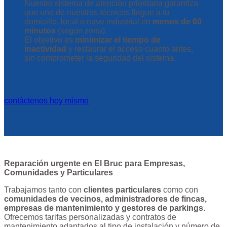
Nuestro sistema de atención prioritaria garantiza
que uno de nuestros técnicos llegue a tu
domicilio, local o nave industrial en
menos de 60
minutos
(según zona).
El objetivo es
minimizar el tiempo de
inactividad
y restaurar el acceso cuanto antes,
sin comprometer la seguridad del sistema.
contáctenos hoy mismo
Reparación urgente en El Bruc para Empresas,
Comunidades y Particulares
Trabajamos tanto con
clientes particulares
como con
comunidades de vecinos, administradores de fincas,
empresas de mantenimiento y gestores de parkings
.
Ofrecemos tarifas personalizadas y contratos de
mantenimiento adaptados al tipo de instalación y número de