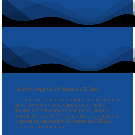
Servicio Urgente 24 Horas en El Bruc
Sabemos que una puerta automática puede fallar
en el momento menos esperado: de noche,
durante el fin de semana o en plena jornada
laboral. Por eso, RPA Puertas ofrece un
servicio
urgente de reparación 24 horas en El Bruc
,
con atención inmediata.