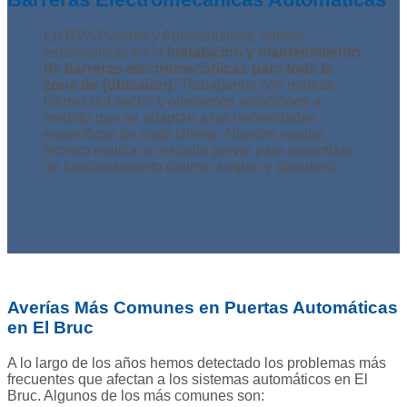
En RPA Puertas y Automatismos, somos
especialistas en la
instalación y mantenimiento
de barreras electromecánicas para toda la
zona de {ubicaion}
. Trabajamos con marcas
líderes del sector y ofrecemos soluciones a
medida que se adaptan a las necesidades
específicas de cada cliente. Nuestro equipo
técnico realiza un estudio previo para garantizar
un funcionamiento óptimo, seguro y duradero.
Averías Más Comunes en Puertas Automáticas
en El Bruc
A lo largo de los años hemos detectado los problemas más
frecuentes que afectan a los sistemas automáticos en El
Bruc. Algunos de los más comunes son: