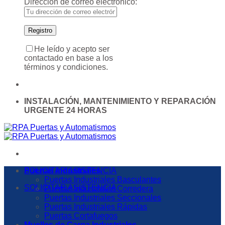
Dirección de correo electrónico:
He leído y acepto ser
contactado en base a los
términos y condiciones.
INSTALACIÓN, MANTENIMIENTO Y REPARACIÓN
URGENTE 24 HORAS
SOLICITAR ASISTENCIA
Puertas Industriales
Puertas Industriales Basculantes
SOLICITAR ASISTENCIA
Puertas Industriales Corredera
Puertas Industriales Seccionales
Puertas Industriales Rápidas
Puertas Cortafuegos
Muelles de Carga Industriales