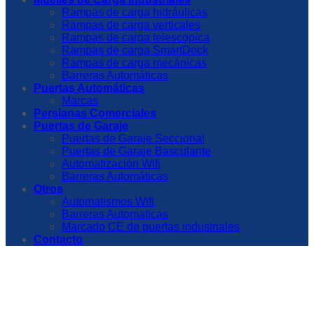
Rampas de carga hidráulicas
Rampas de carga verticales
Rampas de carga telescopica
Rampas de carga SmartDock
Rampas de carga mecánicas
Barreras Automáticas
Puertas Automáticas
Marcas
Persianas Comerciales
Puertas de Garaje
Puertas de Garaje Seccional
Puertas de Garaje Basculante
Automatización Wifi
Barreras Automáticas
Otros
Automatismos Wifi
Barreras Automaticas
Marcado CE de puertas industriales
Contacto