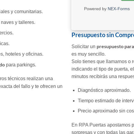
Powered by
NEX-Forms
ales y comunitarias.
naves y talleres.
rcios.
Presupuesto sin Comp
icas.
presupuesto para
Solicitar un
es muy sencillo.
s, hoteles y oficinas.
Solo tienes que llamarnos o re
ado
para parkings.
indicando el tipo de puerta, 
minutos recibirás una respue
ros técnicos realizan una
exacta del fallo y te ofrecen un
Diagnóstico aproximado.
Tiempo estimado de interv
Precio aproximado sin cos
En RPA Puertas apostamos p
sorpresas y con todas las ga