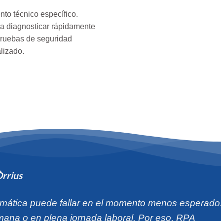
nto técnico específico.
ra diagnosticar rápidamente
s pruebas de seguridad
alizado.
Òrrius
mática puede fallar en el momento menos esperado
emana o en plena jornada laboral. Por eso, RPA