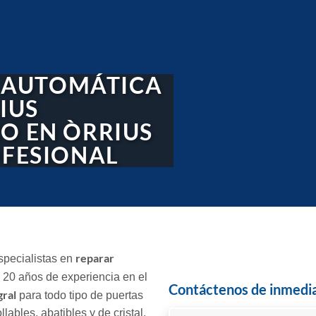
 AUTOMÁTICA
IUS
CO EN ÒRRIUS
OFESIONAL
reparar
specialistas en
20 años de experiencia en el
Contáctenos de inmedi
gral
para todo tipo de puertas
lables, abatibles y de cristal.