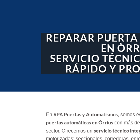
REPARAR PUERTA
EN ÒRR
SERVICIO TÉCNI
RÁPIDO Y PR
RPA Puertas y Automatismos
En
, somos e
puertas automáticas en Òrrius
con más de 
servicio técnico inte
sector. Ofrecemos un
motorizadas: seccionales, correderas, enrol