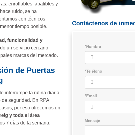
as, enrollables, abatibles y
 hace ruido, se ha
contamos con técnicos
Contáctenos de inmed
 menor tiempo posible.
ad, funcionalidad y
*Nombre
do un servicio cercano,
cipales marcas del mercado.
ción de Puertas
*Teléfono
g
 interrumpe la rutina diaria,
*Email
o de seguridad. En RPA
casos, por eso ofrecemos un
eig y toda el área
Mensaje
los 7 días de la semana.