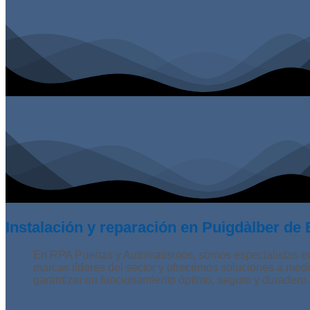
Instalación y reparación en Puigdàlber d
En RPA Puertas y Automatismos, somos especialistas e
marcas líderes del sector y ofrecemos soluciones a medi
garantizar un funcionamiento óptimo, seguro y duradero.