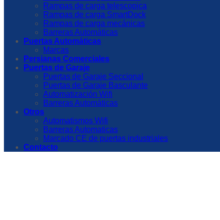
Rampas de carga telescopica
Rampas de carga SmartDock
Rampas de carga mecánicas
Barreras Automáticas
Puertas Automáticas
Marcas
Persianas Comerciales
Puertas de Garaje
Puertas de Garaje Seccional
Puertas de Garaje Basculante
Automatización Wifi
Barreras Automáticas
Otros
Automatismos Wifi
Barreras Automaticas
Marcado CE de puertas industriales
Contacto