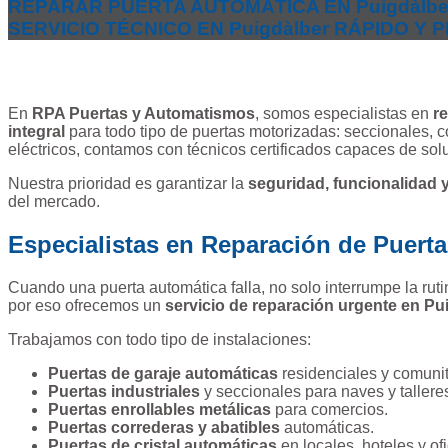
REPARAR PUERTA AUTOMÁTICA EN Puigdàlbe
SERVICIO TÉCNICO EN Puigdàlber RÁPIDO Y
En
RPA Puertas y Automatismos
, somos especialistas en
r
integral
para todo tipo de puertas motorizadas: seccionales, cor
eléctricos, contamos con técnicos certificados capaces de sol
Nuestra prioridad es garantizar la
seguridad, funcionalidad y
del mercado.
Especialistas en Reparación de Puert
Cuando una puerta automática falla, no solo interrumpe la ru
por eso ofrecemos un
servicio de reparación urgente en Pu
Trabajamos con todo tipo de instalaciones:
Puertas de garaje automáticas
residenciales y comunit
Puertas industriales
y seccionales para naves y tallere
Puertas enrollables metálicas
para comercios.
Puertas correderas y abatibles
automáticas.
Puertas de cristal automáticas
en locales, hoteles y ofi