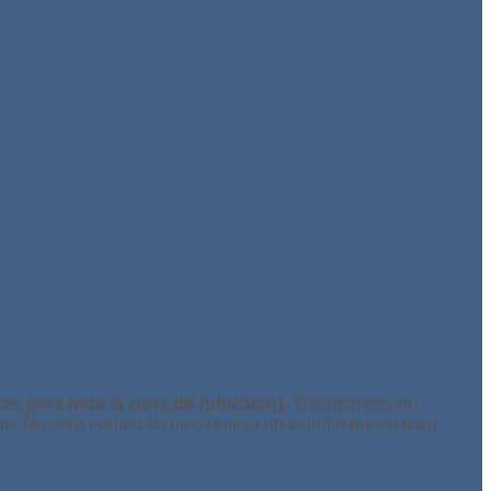
as para toda la zona de {ubicaion}
. Trabajamos con
e. Nuestro equipo técnico realiza un estudio previo para