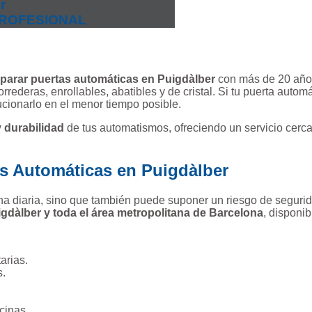
r
 PROFESIONAL
eparar puertas automáticas en Puigdàlber
con más de 20 años
rederas, enrollables, abatibles y de cristal. Si tu puerta autom
ucionarlo en el menor tiempo posible.
 durabilidad
de tus automatismos, ofreciendo un servicio cerca
as Automáticas en Puigdàlber
tina diaria, sino que también puede suponer un riesgo de segu
igdàlber y toda el área metropolitana de Barcelona
, disponib
arias.
s.
cinas.