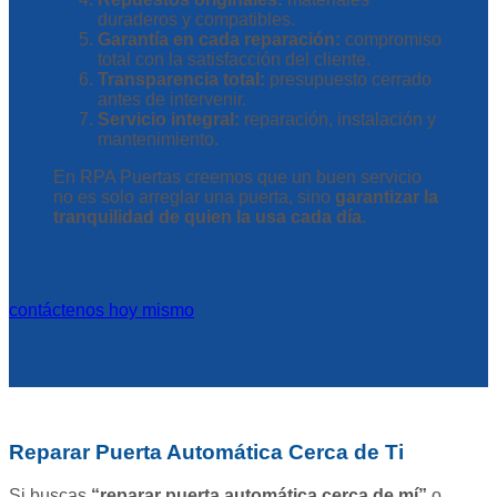
duraderos y compatibles.
Garantía en cada reparación:
compromiso
total con la satisfacción del cliente.
Transparencia total:
presupuesto cerrado
antes de intervenir.
Servicio integral:
reparación, instalación y
mantenimiento.
En RPA Puertas creemos que un buen servicio
no es solo arreglar una puerta, sino
garantizar la
tranquilidad de quien la usa cada día
.
contáctenos hoy mismo
Reparar Puerta Automática Cerca de Ti
Si buscas
“reparar puerta automática cerca de mí”
o