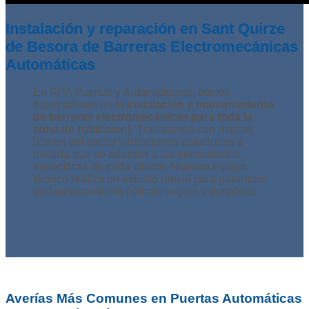
Instalación y reparación en Sant Quirze
de Besora de Barreras Electromecánicas
Automáticas
En RPA Puertas y Automatismos, somos
especialistas en la
instalación y mantenimiento
de barreras electromecánicas para toda la
zona de {ubicaion}
. Trabajamos con marcas
líderes del sector y ofrecemos soluciones a
medida que se adaptan a las necesidades
específicas de cada cliente. Nuestro equipo
técnico realiza un estudio previo para garantizar
un funcionamiento óptimo, seguro y duradero.
Averías Más Comunes en Puertas Automáticas