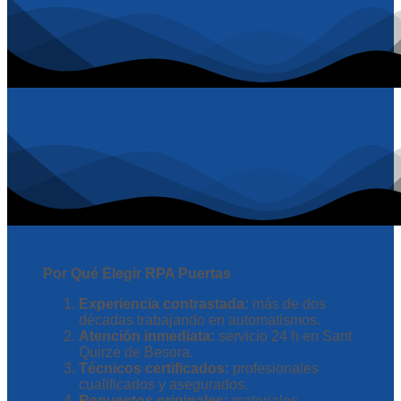
Por Qué Elegir RPA Puertas
Experiencia contrastada:
más de dos
décadas trabajando en automatismos.
Atención inmediata:
servicio 24 h en Sant
Quirze de Besora.
Técnicos certificados:
profesionales
cualificados y asegurados.
Repuestos originales:
materiales