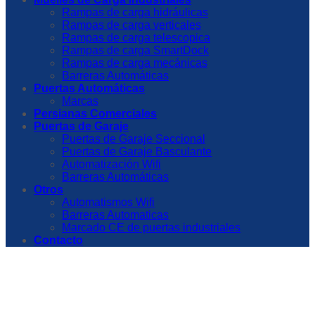
Rampas de carga hidráulicas
Rampas de carga verticales
Rampas de carga telescopica
Rampas de carga SmartDock
Rampas de carga mecánicas
Barreras Automáticas
Puertas Automáticas
Marcas
Persianas Comerciales
Puertas de Garaje
Puertas de Garaje Seccional
Puertas de Garaje Basculante
Automatización Wifi
Barreras Automáticas
Otros
Automatismos Wifi
Barreras Automaticas
Marcado CE de puertas industriales
Contacto