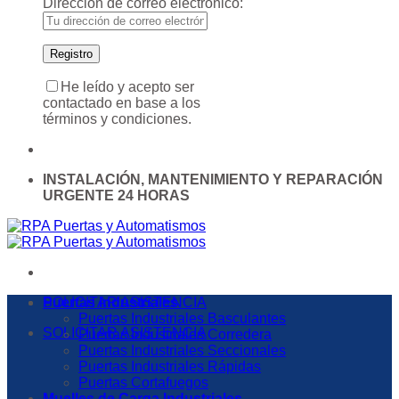
Dirección de correo electrónico:
He leído y acepto ser
contactado en base a los
términos y condiciones.
INSTALACIÓN, MANTENIMIENTO Y REPARACIÓN
URGENTE 24 HORAS
SOLICITAR ASISTENCIA
Puertas Industriales
Puertas Industriales Basculantes
SOLICITAR ASISTENCIA
Puertas Industriales Corredera
Puertas Industriales Seccionales
Puertas Industriales Rápidas
Puertas Cortafuegos
Muelles de Carga Industriales