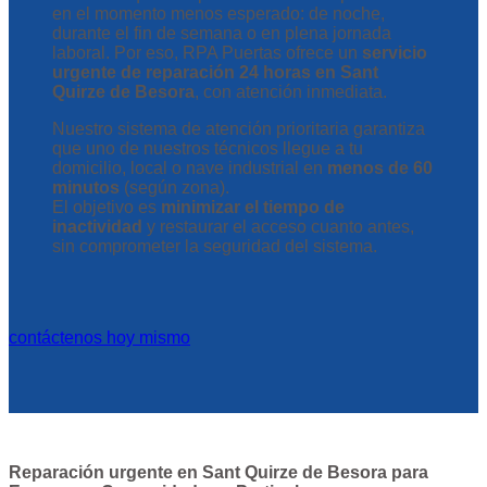
en el momento menos esperado: de noche,
durante el fin de semana o en plena jornada
laboral. Por eso, RPA Puertas ofrece un
servicio
urgente de reparación 24 horas en Sant
Quirze de Besora
, con atención inmediata.
Nuestro sistema de atención prioritaria garantiza
que uno de nuestros técnicos llegue a tu
domicilio, local o nave industrial en
menos de 60
minutos
(según zona).
El objetivo es
minimizar el tiempo de
inactividad
y restaurar el acceso cuanto antes,
sin comprometer la seguridad del sistema.
contáctenos hoy mismo
Reparación urgente en Sant Quirze de Besora para