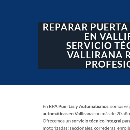
REPARAR PUERTA
EN VALL
SERVICIO TÉ
VALLIRANA 
PROFESI
En
RPA Puertas y Automatismos
, somos es
automáticas en Vallirana
con más de 20 años
Ofrecemos un
servicio técnico integral
para
motorizadas: seccionales, correderas, enrollab