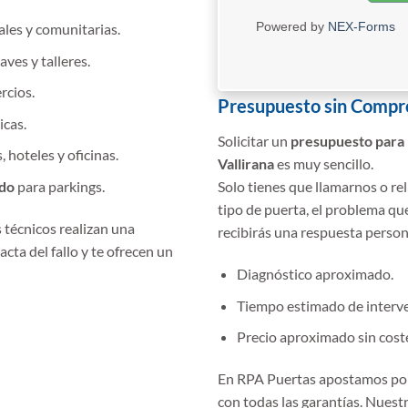
Powered by
NEX-Forms
ales y comunitarias.
aves y talleres.
rcios.
Presupuesto sin Comp
cas.
Solicitar un
presupuesto para 
, hoteles y oficinas.
Vallirana
es muy sencillo.
ado
para parkings.
Solo tienes que llamarnos o rel
tipo de puerta, el problema qu
s técnicos realizan una
recibirás una respuesta person
xacta del fallo y te ofrecen un
Diagnóstico aproximado.
Tiempo estimado de interv
Precio aproximado sin coste
En RPA Puertas apostamos po
con todas las garantías. Nuest