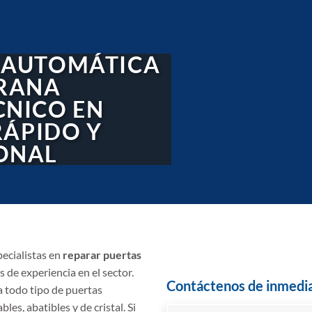
 AUTOMÁTICA
IRANA
CNICO EN
RÁPIDO Y
ONAL
pecialistas en
reparar puertas
 de experiencia en el sector.
Contáctenos de inmedi
 todo tipo de puertas
les, abatibles y de cristal. Si