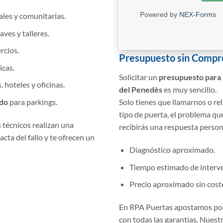
Powered by
NEX-Forms
ales y comunitarias.
aves y talleres.
rcios.
Presupuesto sin Comp
cas.
Solicitar un
presupuesto para 
, hoteles y oficinas.
del Penedès
es muy sencillo.
ado
para parkings.
Solo tienes que llamarnos o rel
tipo de puerta, el problema qu
s técnicos realizan una
recibirás una respuesta person
xacta del fallo y te ofrecen un
Diagnóstico aproximado.
Tiempo estimado de interv
Precio aproximado sin coste
En RPA Puertas apostamos po
con todas las garantías. Nuest