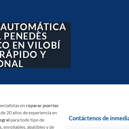
 AUTOMÁTICA
L PENEDÈS
CO EN VILOBÍ
 RÁPIDO Y
ONAL
pecialistas en
reparar puertas
de 20 años de experiencia en
Contáctenos de inmedi
egral
para todo tipo de
, enrollables, abatibles y de