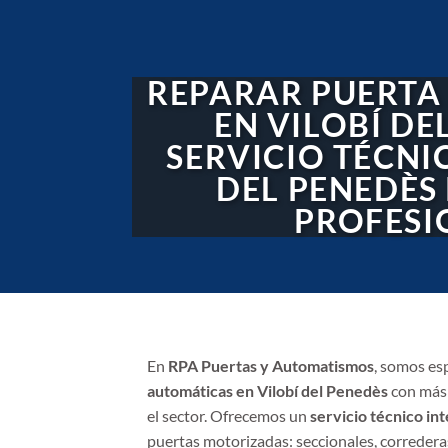
REPARAR PUERTA
EN VILOBÍ DE
SERVICIO TÉCNI
DEL PENEDÈS
PROFESI
En
RPA Puertas y Automatismos
, somos es
automáticas en Vilobí del Penedès
con más 
el sector. Ofrecemos un
servicio técnico int
puertas motorizadas: seccionales, correderas