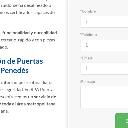
e ruido, se ha desalineado o
*Nombre
nicos certificados capaces de
, funcionalidad y durabilidad
*Teléfono
 cercano, rápido y con piezas
cado.
*Email
ón de Puertas
l Penedès
Mensaje
interrumpe la rutina diaria,
de seguridad. En RPA Puertas
 eso ofrecemos un
servicio de
y toda el área metropolitana
mana.