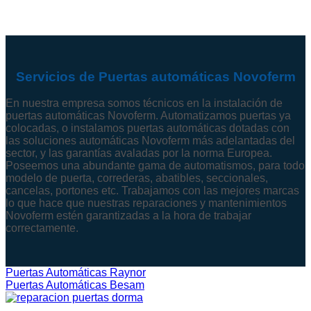
Servicios de Puertas automáticas Novoferm
En nuestra empresa somos técnicos en la instalación de
puertas automáticas Novoferm. Automatizamos puertas ya
colocadas, o instalamos puertas automáticas dotadas con
las soluciones automáticas Novoferm más adelantadas del
sector, y las garantías avaladas por la norma Europea.
Poseemos una abundante gama de automatismos, para todo
modelo de puerta, correderas, abatibles, seccionales,
cancelas, portones etc. Trabajamos con las mejores marcas
lo que hace que nuestras reparaciones y mantenimientos
Novoferm estén garantizadas a la hora de trabajar
correctamente.
Puertas Automáticas Raynor
Puertas Automáticas Besam