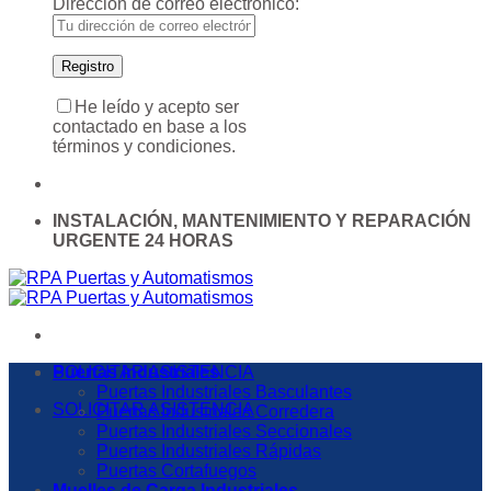
Dirección de correo electrónico:
He leído y acepto ser
contactado en base a los
términos y condiciones.
INSTALACIÓN, MANTENIMIENTO Y REPARACIÓN
URGENTE 24 HORAS
SOLICITAR ASISTENCIA
Puertas Industriales
Puertas Industriales Basculantes
SOLICITAR ASISTENCIA
Puertas Industriales Corredera
Puertas Industriales Seccionales
Puertas Industriales Rápidas
Puertas Cortafuegos
Muelles de Carga Industriales