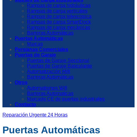
Rampas de carga hidráulicas
Rampas de carga verticales
Rampas de carga telescopica
Rampas de carga SmartDock
Rampas de carga mecánicas
Barreras Automáticas
Puertas Automáticas
Marcas
Persianas Comerciales
Puertas de Garaje
Puertas de Garaje Seccional
Puertas de Garaje Basculante
Automatización Wifi
Barreras Automáticas
Otros
Automatismos Wifi
Barreras Automaticas
Marcado CE de puertas industriales
Contacto
Reparación Urgente 24 Horas
Puertas Automáticas