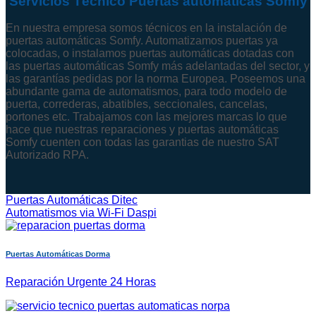
Servicios Técnico Puertas automáticas Somfy
En nuestra empresa somos técnicos en la instalación de
puertas automáticas Somfy. Automatizamos puertas ya
colocadas, o instalamos puertas automáticas dotadas con
las puertas automáticas Somfy más adelantadas del sector, y
las garantías pedidas por la norma Europea. Poseemos una
abundante gama de automatismos, para todo modelo de
puerta, correderas, abatibles, seccionales, cancelas,
portones etc. Trabajamos con las mejores marcas lo que
hace que nuestras reparaciones y puertas automáticas
Somfy cuenten con todas las garantias de nuestro SAT
Autorizado RPA.
Puertas Automáticas Ditec
Automatismos via Wi-Fi Daspi
Puertas Automáticas Dorma
Reparación Urgente 24 Horas