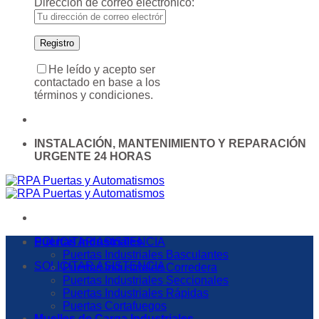
Dirección de correo electrónico:
He leído y acepto ser
contactado en base a los
términos y condiciones.
INSTALACIÓN, MANTENIMIENTO Y REPARACIÓN
URGENTE 24 HORAS
SOLICITAR ASISTENCIA
Puertas Industriales
Puertas Industriales Basculantes
SOLICITAR ASISTENCIA
Puertas Industriales Corredera
Puertas Industriales Seccionales
Puertas Industriales Rápidas
Puertas Cortafuegos
Muelles de Carga Industriales