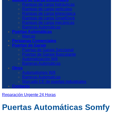
Rampas de carga hidráulicas
Rampas de carga verticales
Rampas de carga telescopica
Rampas de carga SmartDock
Rampas de carga mecánicas
Barreras Automáticas
Puertas Automáticas
Marcas
Persianas Comerciales
Puertas de Garaje
Puertas de Garaje Seccional
Puertas de Garaje Basculante
Automatización Wifi
Barreras Automáticas
Otros
Automatismos Wifi
Barreras Automaticas
Marcado CE de puertas industriales
Contacto
Reparación Urgente 24 Horas
Puertas Automáticas Somfy