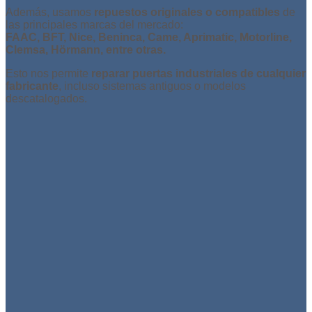
Además, usamos
repuestos originales o compatibles
de
las principales marcas del mercado:
FAAC, BFT, Nice, Beninca, Came, Aprimatic, Motorline,
Clemsa, Hörmann, entre otras.
Esto nos permite
reparar puertas industriales de cualquier
fabricante
, incluso sistemas antiguos o modelos
descatalogados.