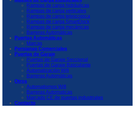
Rampas de carga hidráulicas
Rampas de carga verticales
Rampas de carga telescopica
Rampas de carga SmartDock
Rampas de carga mecánicas
Barreras Automáticas
Puertas Automáticas
Marcas
Persianas Comerciales
Puertas de Garaje
Puertas de Garaje Seccional
Puertas de Garaje Basculante
Automatización Wifi
Barreras Automáticas
Otros
Automatismos Wifi
Barreras Automaticas
Marcado CE de puertas industriales
Contacto