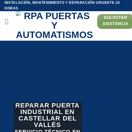
INSTALACIÓN, MANTENIMIENTO Y REPARACIÓN URGENTE 24
Saltar
HORAS
al
SOLICITAR
contenido
ASISTENCIA
REPARAR PUERTA
INDUSTRIAL EN
CASTELLAR DEL
VALLÈS
SERVICIO TÉCNICO EN