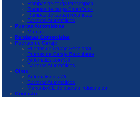
Rampas de carga telescopica
Rampas de carga SmartDock
Rampas de carga mecánicas
Barreras Automáticas
Puertas Automáticas
Marcas
Persianas Comerciales
Puertas de Garaje
Puertas de Garaje Seccional
Puertas de Garaje Basculante
Automatización Wifi
Barreras Automáticas
Otros
Automatismos Wifi
Barreras Automaticas
Marcado CE de puertas industriales
Contacto