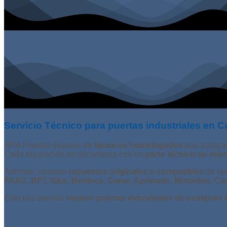
Servicio Técnico para puertas industriales en C
RPA Puertas dispone de
técnicos homologados
que trabaja
Cada reparación se documenta con un
parte técnico de inte
Además, usamos
repuestos originales o compatibles
de las
FAAC, BFT, Nice, Beninca, Came, Aprimatic, Motorline, Cl
Esto nos permite
reparar puertas industriales de cualquier 