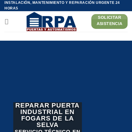
INSTALACIÓN, MANTENIMIENTO Y REPARACIÓN URGENTE 24
Saltar
HORAS
al
SOLICITAR
contenido
ASISTENCIA
REPARAR PUERTA
INDUSTRIAL EN
FOGARS DE LA
SELVA
SERVICIO TÉCNICO EN