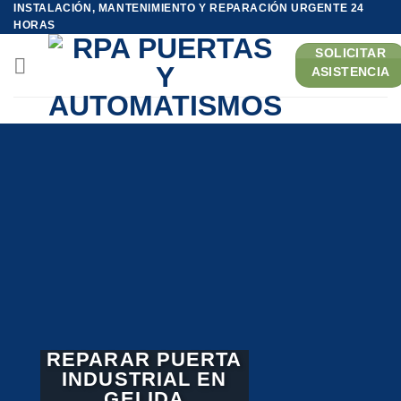
INSTALACIÓN, MANTENIMIENTO Y REPARACIÓN URGENTE 24
Saltar
HORAS
al
SOLICITAR
contenido
ASISTENCIA
REPARAR PUERTA
INDUSTRIAL EN
GELIDA