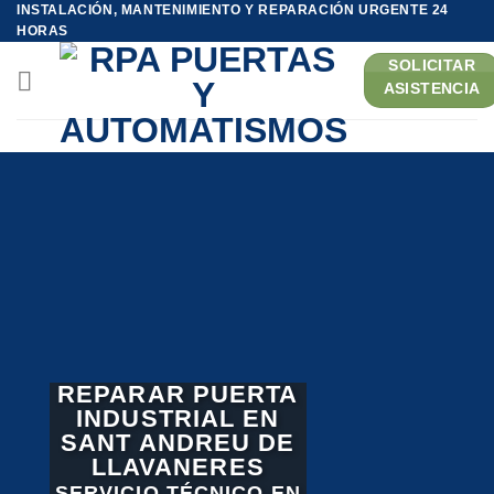
INSTALACIÓN, MANTENIMIENTO Y REPARACIÓN URGENTE 24
Saltar
HORAS
al
SOLICITAR
contenido
ASISTENCIA
REPARAR PUERTA
INDUSTRIAL EN
SANT ANDREU DE
LLAVANERES
SERVICIO TÉCNICO EN