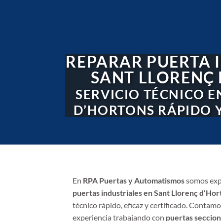
REPARAR PUERTA 
SANT LLORENÇ
SERVICIO TÉCNICO E
D’HORTONS RÁPIDO 
En
RPA Puertas y Automatismos
somos exp
puertas industriales en Sant Llorenç d’Hor
técnico rápido, eficaz y certificado. Contam
experiencia trabajando con
puertas seccion