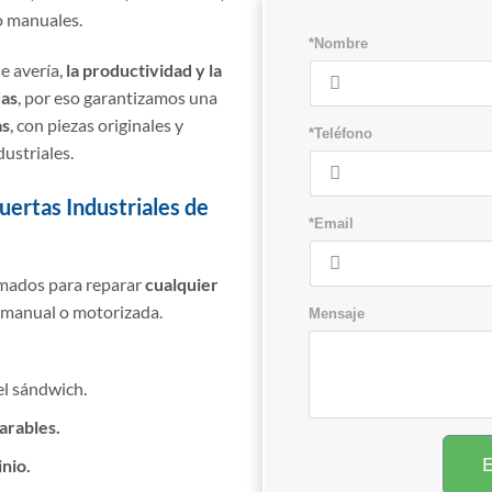
o manuales.
*Nombre
e avería,
la productividad y la
das
, por eso garantizamos una
as
, con piezas originales y
*Teléfono
ustriales.
Puertas Industriales de
*Email
mados para reparar
cualquier
a manual o motorizada.
Mensaje
l sándwich.
arables.
nio.