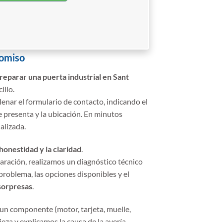
romiso
reparar una puerta industrial en Sant
illo.
lenar el formulario de contacto, indicando el
e presenta y la ubicación. En minutos
alizada.
honestidad y la claridad
.
paración, realizamos un diagnóstico técnico
problema, las opciones disponibles y el
sorpresas
.
r un componente (motor, tarjeta, muelle,
ieza y explicamos la causa de la avería.