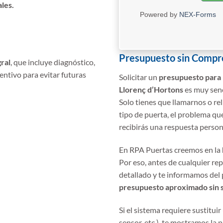
les.
Powered by
NEX-Forms
Presupuesto sin Comp
gral
, que incluye diagnóstico,
ntivo para evitar futuras
Solicitar un
presupuesto para 
Llorenç d’Hortons
es muy senc
Solo tienes que llamarnos o rel
tipo de puerta, el problema qu
recibirás una respuesta person
En RPA Puertas creemos en la
Por eso, antes de cualquier re
detallado y te informamos del 
presupuesto aproximado sin 
Si el sistema requiere sustitui
sensor, etc.), te mostramos la p