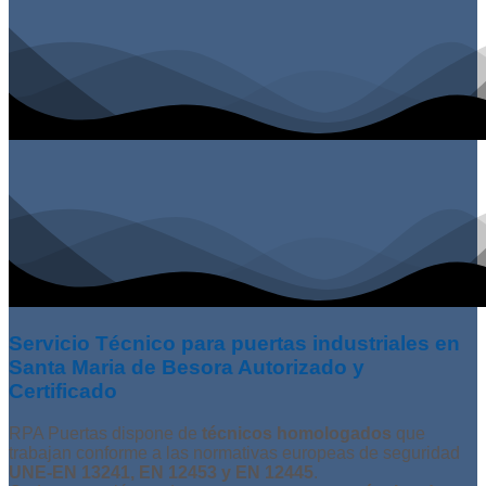
Servicio Técnico para puertas industriales en
Santa Maria de Besora Autorizado y
Certificado
RPA Puertas dispone de
técnicos homologados
que
trabajan conforme a las normativas europeas de seguridad
UNE-EN 13241, EN 12453 y EN 12445
.