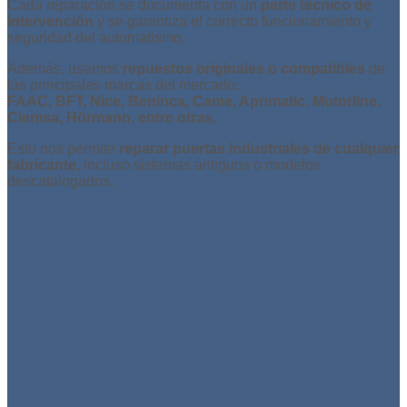
Cada reparación se documenta con un
parte técnico de
intervención
y se garantiza el correcto funcionamiento y
seguridad del automatismo.
Además, usamos
repuestos originales o compatibles
de
las principales marcas del mercado:
FAAC, BFT, Nice, Beninca, Came, Aprimatic, Motorline,
Clemsa, Hörmann, entre otras.
Esto nos permite
reparar puertas industriales de cualquier
fabricante
, incluso sistemas antiguos o modelos
descatalogados.