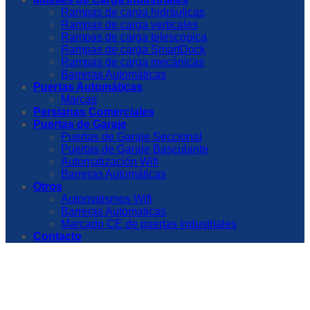
Rampas de carga hidráulicas
Rampas de carga verticales
Rampas de carga telescopica
Rampas de carga SmartDock
Rampas de carga mecánicas
Barreras Automáticas
Puertas Automáticas
Marcas
Persianas Comerciales
Puertas de Garaje
Puertas de Garaje Seccional
Puertas de Garaje Basculante
Automatización Wifi
Barreras Automáticas
Otros
Automatismos Wifi
Barreras Automaticas
Marcado CE de puertas industriales
Contacto