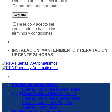
Dirección de correo electrónico:
He leído y acepto ser
contactado en base a los
términos y condiciones.
INSTALACIÓN, MANTENIMIENTO Y REPARACIÓN
URGENTE 24 HORAS
SOLICITAR ASISTENCIA
Puertas Industriales
Puertas Industriales Basculantes
SOLICITAR ASISTENCIA
Puertas Industriales Corredera
Puertas Industriales Seccionales
Puertas Industriales Rápidas
Puertas Cortafuegos
Muelles de Carga Industriales