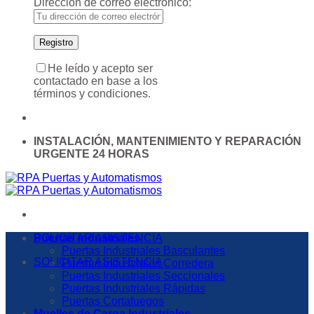
Dirección de correo electrónico:
He leído y acepto ser
contactado en base a los
términos y condiciones.
INSTALACIÓN, MANTENIMIENTO Y REPARACIÓN
URGENTE 24 HORAS
SOLICITAR ASISTENCIA
Puertas Industriales
Puertas Industriales Basculantes
SOLICITAR ASISTENCIA
Puertas Industriales Corredera
Puertas Industriales Seccionales
Puertas Industriales Rápidas
Puertas Cortafuegos
Muelles de Carga Industriales