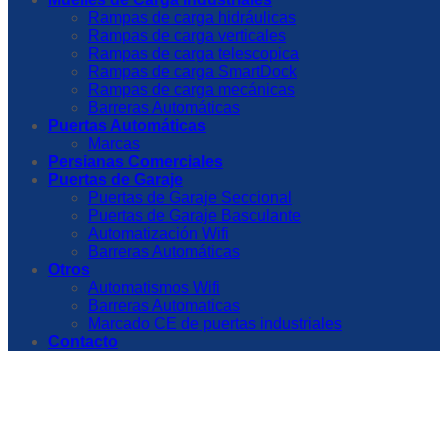
Rampas de carga hidráulicas
Rampas de carga verticales
Rampas de carga telescopica
Rampas de carga SmartDock
Rampas de carga mecánicas
Barreras Automáticas
Puertas Automáticas
Marcas
Persianas Comerciales
Puertas de Garaje
Puertas de Garaje Seccional
Puertas de Garaje Basculante
Automatización Wifi
Barreras Automáticas
Otros
Automatismos Wifi
Barreras Automaticas
Marcado CE de puertas industriales
Contacto