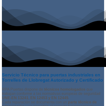
Servicio Técnico para puertas industriales en
Torrelles de Llobregat Autorizado y Certificado
RPA Puertas dispone de
técnicos homologados
que
trabajan conforme a las normativas europeas de seguridad
UNE-EN 13241, EN 12453 y EN 12445
.
Cada reparación se documenta con un
parte técnico de