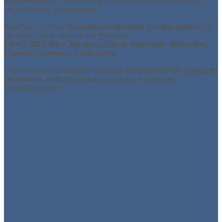
intervención
y se garantiza el correcto funcionamiento y
seguridad del automatismo.
Además, usamos
repuestos originales o compatibles
de
las principales marcas del mercado:
FAAC, BFT, Nice, Beninca, Came, Aprimatic, Motorline,
Clemsa, Hörmann, entre otras.
Esto nos permite
reparar puertas industriales de cualquier
fabricante
, incluso sistemas antiguos o modelos
descatalogados.